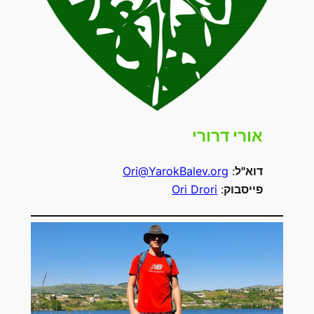
אורי דרורי
דוא"ל
:
Ori@YarokBalev.org
פייסבוק
:
Ori Drori