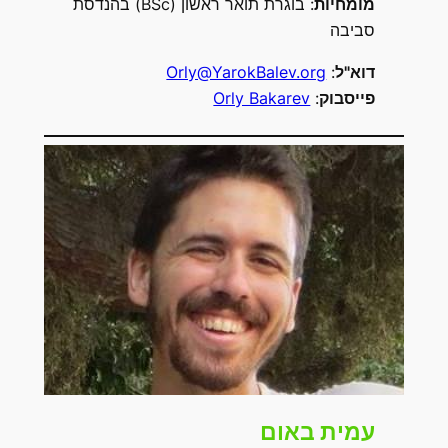
מומחיות
: בוגרת תואר ראשון (BSc) בהנדסת
סביבה
דוא"ל
:
Orly@YarokBalev.org
פייסבוק
:
Orly Bakarev
עמית באום