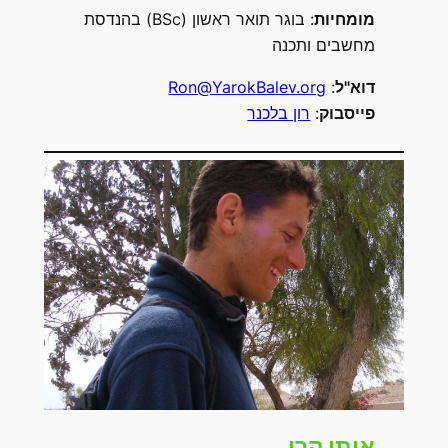
מומחיות
: בוגר תואר ראשון (BSc) בהנדסת
מחשבים ותכנה
דוא"ל
:
Ron@YarokBalev.org
פייסבוק
:
רון בלכנר
איתי קרן