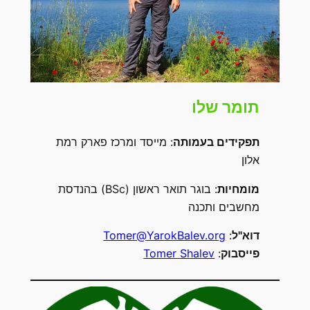
תומר שלו
תפקידים בעמותה
: מייסד ומרכז פארק רמת
אלון
מומחיות
: בוגר תואר ראשון (BSc) בהנדסת
מחשבים ותכנה
דוא"ל
:
Tomer@YarokBalev.org
פייסבוק
:
Tomer Shalev