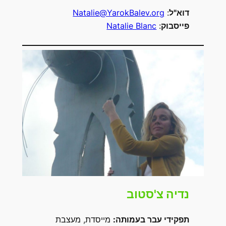
דוא"ל
:
Natalie@YarokBalev.org
פייסבוק
:
Natalie Blanc
נדיה צ'סטוב
תפקידי עבר בעמותה
:
מייסדת, מעצבת