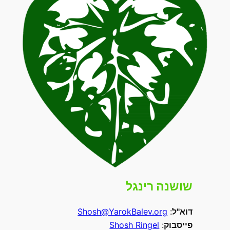
שושנה רינגל
דוא"ל
:
Shosh@YarokBalev.org
פייסבוק
:
Shosh Ringel