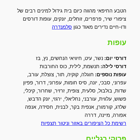
הטבע החיפאי מהווה כיום בית גידול למינים רבים של
ציפורי שיר, פרפרים, זוחלים, יונקים, עופות דורסים
ודו-חיים נדירים מאוד כגון
סלמנדרה
עופות
דורסי יום:
נשר, עיט, חיוויאי הנחשים, נץ, בז
דורסי לילה:
תנשמת, לילית, כוס החורבות
עופות נוספים:
חוגלה, קוקיה, תור, צוצלת, עורב,
עפרוני, סבכי, יונה, סיס חומות, עפרוני, דרור, פפיון
שדות, בולבול, סלעית, צופית, זרזיר, שחרור, קיכלי,
פשוש, עלווית, עורבני, נחליאלי, ירגזי, יונק הדבש,
שלדג, קורמורן, אנפית בקר, לבנית, חסידה, אנפה
אפורה, מיינה, דררה
רשימת כל הציפורים באזור וניטור תצפיות
פרוקי רגליים