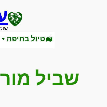
לדלג
ע
לתוכן
שומר
טיול בחיפה
שביל מור