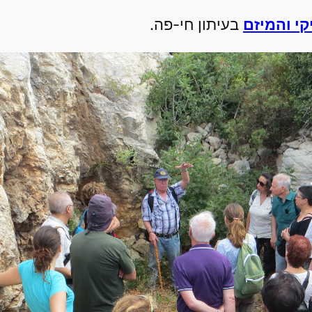
י והמיזם
בעיתון חי-פה.