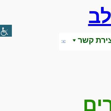
לב
צירת קשר
ים