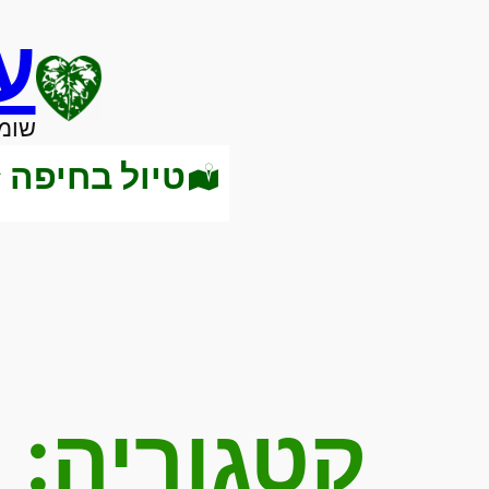
לדלג
ע
לתוכן
שומר
טיול בחיפה
קטגוריה:
מ