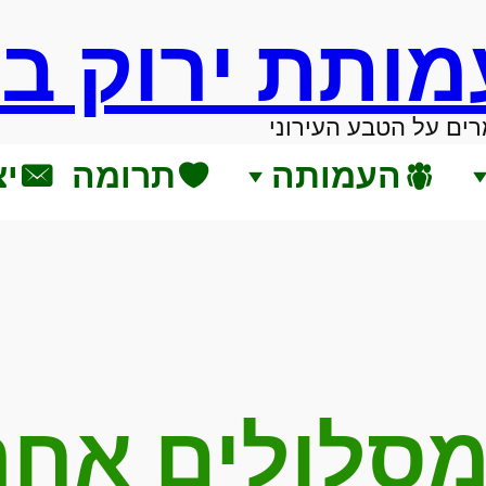
מותת ירוק ב
ים על הטבע העירוני
העמותה
תרומה
י
סלולים אחר