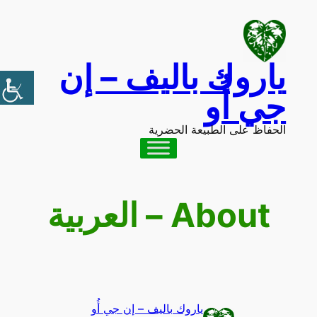
Skip
to
content
ياروك باليف – إن
جي أُو
الحفاظ على الطبيعة الحضرية
About – العربية
ياروك باليف – إن جي أُو